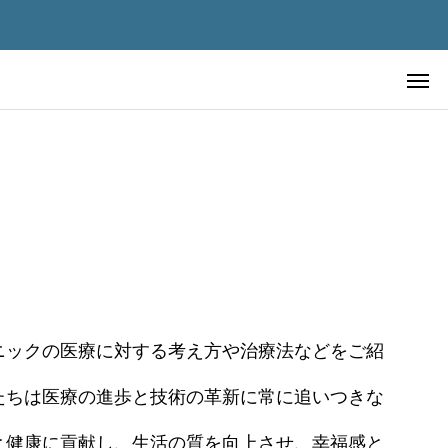
先進美容皮膚医療
ニックの医療に対する考え方や治療法などをご紹
先進美容皮膚医療
たちは医療の進歩と技術の革新に常に追いつきな
極める ―
血液を浄化すれば老化は止まるの
チェックポイ
か？ ― 血液浄化療法の仕組み・
と健康に貢献し、生活の質を向上させ、幸福感と