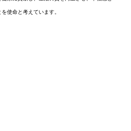
原病）
ダーマペン4
効果・リスクを徹底解説
とを使命と考えています。
水光注射
医療レーザー脱毛
レーザートーニング
エレクトロポレーション
アートメイク