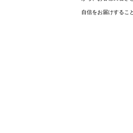
細胞培養療法（アトピー性
血液浄化療法（神経疾患・膠
最前線
ント
自信をお届けするこ
NMN吸入療法
上清液治療
NK細胞療法（ガン）
所注射（幹細胞培養上清
多血小板血漿）