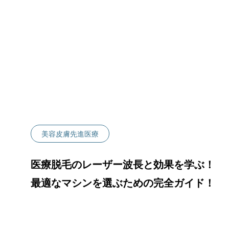
治療メニュー
自家培養幹
命”の
皮膚炎）
幹細胞培養
頭皮への局
液）
PRP治療（
美容皮膚先進医療
医療脱毛のレーザー波長と効果を学ぶ！
最適なマシンを選ぶための完全ガイド！