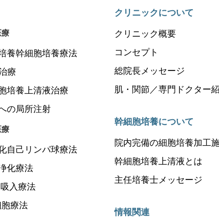
クリニックについて
医療
クリニック概要
コンセプト
培養幹細胞培養療法
総院長メッセージ
P治療
肌・関節／専門ドクター
胞培養上清液治療
への局所注射
幹細胞培養について
医療
院内完備の細胞培養加工
化自己リンパ球療法
幹細胞培養上清液とは
浄化療法
主任培養士メッセージ
N吸入療法
細胞療法
情報関連