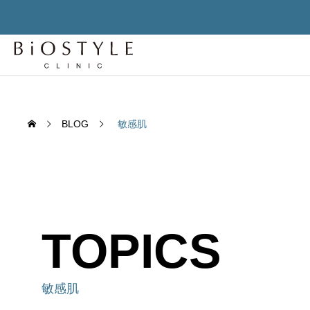
BLOG
敏感肌
TOPICS
先進
先進再生医
TREATMENT
老化細胞を「削除」せよ – セノリ
老化は
敏感肌
ティクスが変える人間の寿命構造
か？世