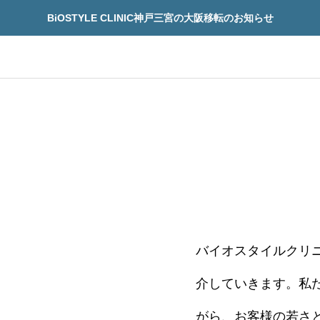
BiOSTYLE CLINIC神戸三宮の大阪移転のお知らせ
再生医療
先進予防医療
バイオスタイルクリ
療
先進予防医療
介していきます。私
「治療できる病」になるの
再生医療の安全性を見
界が動き出した“寿命革
技術の先にある14の
がら、お客様の若さ