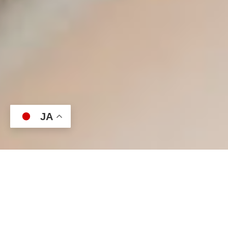
JA



LINE予約
WEB予約
若返り相談をする
NEWS
お知らせ