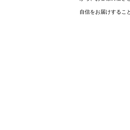
細胞培養療法（アトピー性
血液浄化療法（神経疾患・膠
最前線
ント
自信をお届けするこ
NMN吸入療法
上清液治療
NK細胞療法（ガン）
所注射（幹細胞培養上清
多血小板血漿）