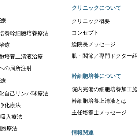
クリニックについて
医療
クリニック概要
コンセプト
培養幹細胞培養療法
総院長メッセージ
P治療
肌・関節／専門ドクター
胞培養上清液治療
への局所注射
幹細胞培養について
医療
院内完備の細胞培養加工
化自己リンパ球療法
幹細胞培養上清液とは
浄化療法
主任培養士メッセージ
N吸入療法
細胞療法
情報関連