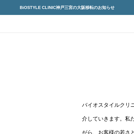
BiOSTYLE CLINIC神戸三宮の大阪移転のお知らせ
再生医療
先進予防医療
バイオスタイルクリ
療
先進予防医療
介していきます。私
「治療できる病」になるの
再生医療の安全性を見
界が動き出した“寿命革
技術の先にある14の
がら、お客様の若さ