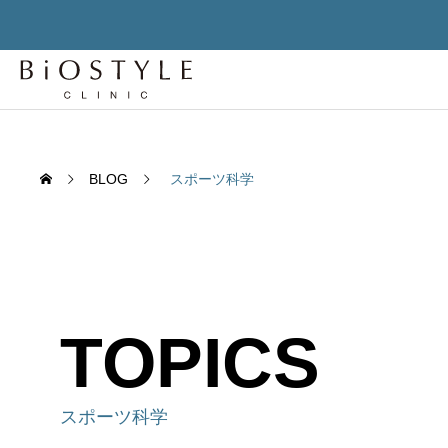
BLOG
スポーツ科学
TOPICS
先進
先進再生医
TREATMENT
老化細胞を「削除」せよ – セノリ
老化は
スポーツ科学
ティクスが変える人間の寿命構造
か？世