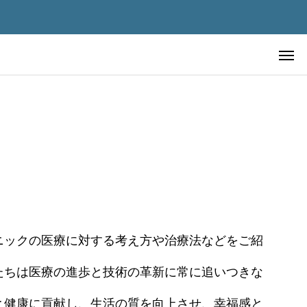
先進美容皮膚医療
ニックの医療に対する考え方や治療法などをご紹
先進美容皮膚医療
たちは医療の進歩と技術の革新に常に追いつきな
極める ―
血液を浄化すれば老化は止まるの
チェックポイ
か？ ― 血液浄化療法の仕組み・
と健康に貢献し、生活の質を向上させ、幸福感と