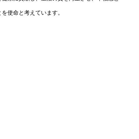
原病）
ダーマペン4
効果・リスクを徹底解説
とを使命と考えています。
水光注射
医療レーザー脱毛
レーザートーニング
エレクトロポレーション
アートメイク