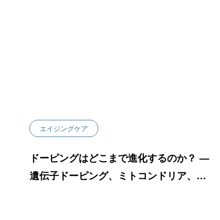
治療メニュー
自家培養幹
命”の
皮膚炎）
幹細胞培養
頭皮への局
液）
PRP治療（
エイジングケア
ドーピングはどこまで進化するのか？ ―
遺伝子ドーピング、ミトコンドリア、そ
して老化科学の最前線