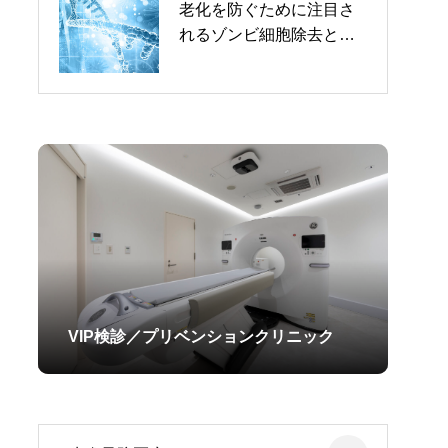
前線
老化を防ぐために注目さ
魅力的な医療4Dアートメ
れるゾンビ細胞除去と最
イクに挑戦！失敗しない
新アンチエイジング療法
ための完全ガイド
会員制クリニック／9ru
VIP検診／プリベンションクリニック