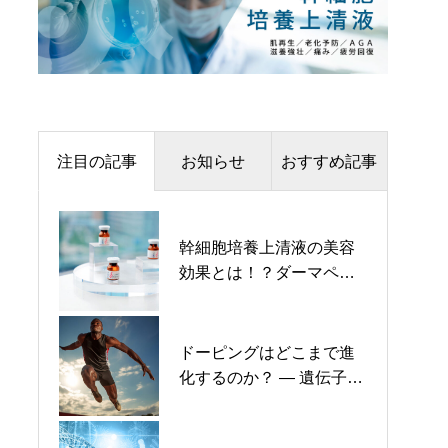
注目の記事
お知らせ
おすすめ記事
BiOSTYLE CLINIC 神戸三宮 移転のお知ら
幹細胞培養上清液の美容
医療脱毛のレーザー波長
せ
効果とは！？ダーマペン
と効果を学ぶ！最適なマ
や水光注射の併用で美肌
シンを選ぶための完全ガ
ゲット！
イド！
再生医療を安全に受けるために –
BiOSTYLE CLINICが大切にする14の基準
ドーピングはどこまで進
ダーマペン4で叶える美肌
化するのか？ ― 遺伝子ド
の秘密！効果的な施術で
ーピング、ミトコンドリ
差が出る理由を解説しま
年末年始の休診日のお知らせ
ア、そして老化科学の最
す！