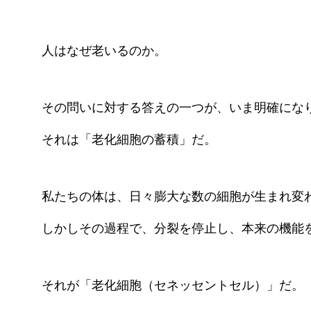
治療メニュー
自家培養幹
命”の
皮膚炎）
人はなぜ老いるのか。
幹細胞培養
頭皮への局
液）
その問いに対する答えの一つが、いま明確にな
それは「老化細胞の蓄積」だ。
PRP治療（
私たちの体は、日々膨大な数の細胞が生まれ変
しかしその過程で、分裂を停止し、本来の機能
それが「老化細胞（セネッセントセル）」だ。