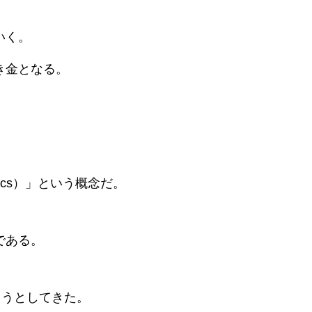
いく。
き金となる。
ics）」という概念だ。
である。
ようとしてきた。