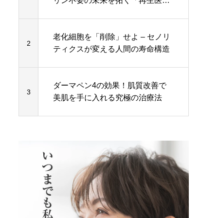
リン不要の未来を拓く「再生医
療」の全貌
老化細胞を「削除」せよ – セノリ
2
ティクスが変える人間の寿命構造
ダーマペン4の効果！肌質改善で
3
美肌を手に入れる究極の治療法