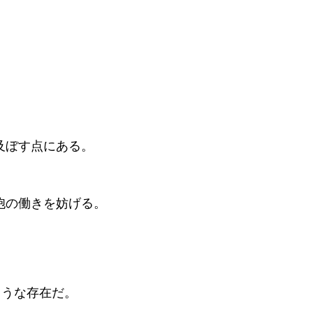
及ぼす点にある。
胞の働きを妨げる。
ような存在だ。