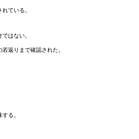
されている。
けではない。
の若返りまで確認された。
味する。