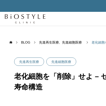
BLOG
先進再生医療
先進細胞医療
老化細胞
先進再生医療
先進細胞医療
老化細胞を「削除」せよ –
先進
寿命構造
先進再生医
TREATMENT
老化細胞を「削除」せよ – セノリ
老化は
ティクスが変える人間の寿命構造
か？世