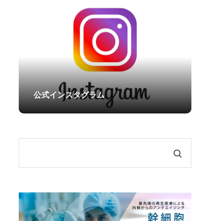
原病）
ダーマペン4
効果・リスクを徹底解説
水光注射
医療レーザー脱毛
レーザートーニング
エレクトロポレーション
公式インスタグラム
アートメイク