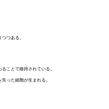
細胞培養療法（アトピー性
血液浄化療法（神経疾患・膠
最前線
ント
NMN吸入療法
上清液治療
NK細胞療法（ガン）
所注射（幹細胞培養上清
りつつある。
多血小板血漿）
わることで維持されている。
を失った細胞が生まれる。