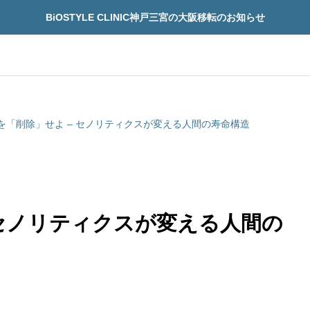
BiOSTYLE CLINIC神戸三宮の大阪移転のお知らせ
を「削除」せよ – セノリティクスが変える人間の寿命構造
 セノリティクスが変える人間の
再生医療
先進予防医療
療
先進予防医療
「治療できる病」になるの
再生医療の安全性を見
界が動き出した“寿命革
技術の先にある14の