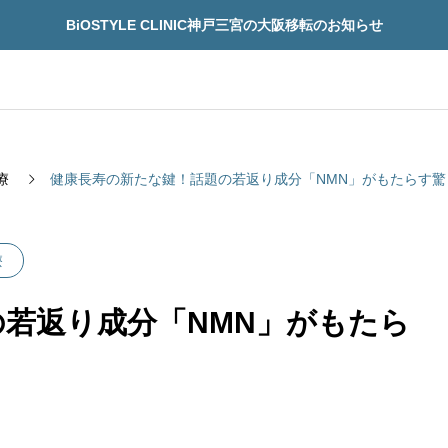
BiOSTYLE CLINIC神戸三宮の大阪移転のお知らせ
療
健康長寿の新たな鍵！話題の若返り成分「NMN」がもたらす驚
療
若返り成分「NMN」がもたら
再生医療
先進予防医療
療
先進予防医療
「治療できる病」になるの
再生医療の安全性を見
界が動き出した“寿命革
技術の先にある14の