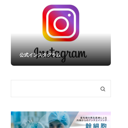
原病）
ダーマペン4
効果・リスクを徹底解説
水光注射
医療レーザー脱毛
レーザートーニング
エレクトロポレーション
公式インスタグラム
アートメイク