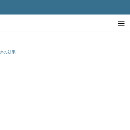
きの効果
先進美容皮膚医療
先進美容皮膚医療
極める ―
血液を浄化すれば老化は止まるの
チェックポイ
か？ ― 血液浄化療法の仕組み・