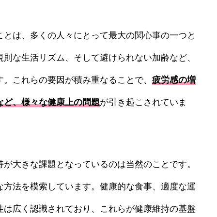
細胞培養療法（アトピー性
血液浄化療法（神経疾患・膠
最前線
ント
NMN吸入療法
ことは、多くの人々にとって最大の関心事の一つと
上清液治療
NK細胞療法（ガン）
規則な生活リズム、そして避けられない加齢など、
所注射（幹細胞培養上清
す。これらの要因が積み重なることで、
疲労感の増
多血小板血漿）
など、様々な健康上の問題
が引き起こされていま
持が大きな課題となっているのは当然のことです。
な方法を模索しています。健康的な食事、適度な運
性は広く認識されており、これらが健康維持の基盤