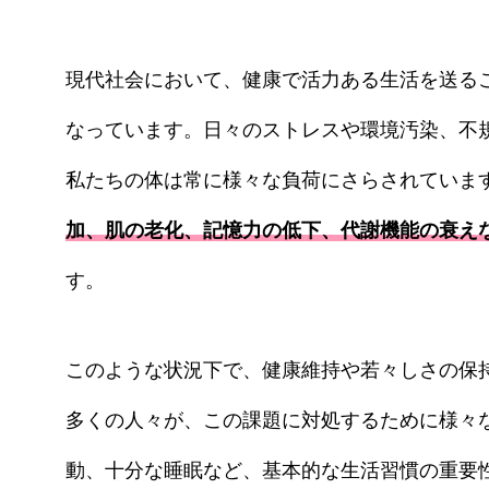
治療メニュー
自家培養幹
命”の
皮膚炎）
現代社会において、健康で活力ある生活を送る
幹細胞培養
なっています。日々のストレスや環境汚染、不
頭皮への局
液）
私たちの体は常に様々な負荷にさらされていま
PRP治療（
加、肌の老化、記憶力の低下、代謝機能の衰え
す。
このような状況下で、健康維持や若々しさの保
多くの人々が、この課題に対処するために様々
動、十分な睡眠など、基本的な生活習慣の重要