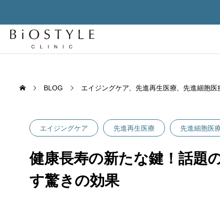
BLOG
エイジングケア
先進再生医療
先進細胞医
エイジングケア
先進再生医療
先進細胞医
健康長寿の新たな鍵！話題の
先進
す驚きの効果
先進再生医
TREATMENT
老化細胞を「削除」せよ – セノリ
老化は
ティクスが変える人間の寿命構造
か？世