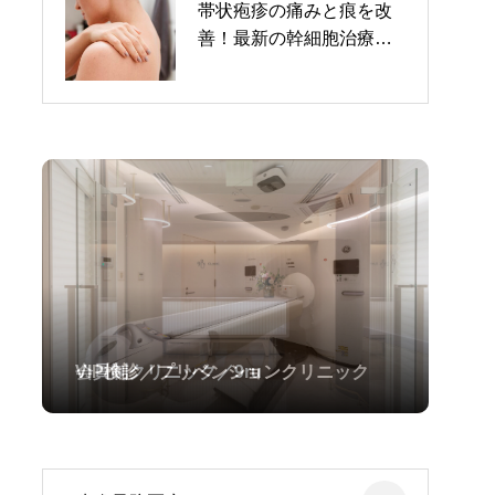
帯状疱疹の痛みと痕を改
魅力的な医療4Dアートメ
善！最新の幹細胞治療の
イクに挑戦！失敗しない
効果とは？
ための完全ガイド
会員制クリニック／9ru
VIP検診／プリベンションクリニック