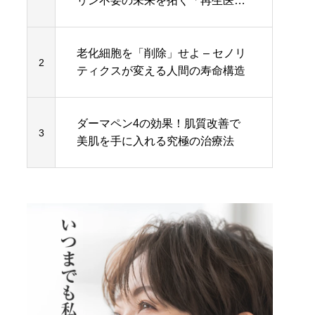
リン不要の未来を拓く「再生医
療」の全貌
老化細胞を「削除」せよ – セノリ
2
ティクスが変える人間の寿命構造
ダーマペン4の効果！肌質改善で
3
美肌を手に入れる究極の治療法