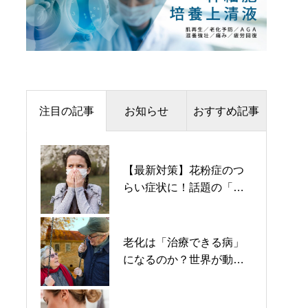
注目の記事
お知らせ
おすすめ記事
BiOSTYLE CLINIC 神戸三宮 移転のお知ら
【最新対策】花粉症のつ
医療脱毛のレーザー波長
せ
らい症状に！話題の「幹
と効果を学ぶ！最適なマ
細胞培養上清液」治療と
シンを選ぶための完全ガ
は？
イド！
再生医療を安全に受けるために –
BiOSTYLE CLINICが大切にする14の基準
老化は「治療できる病」
ダーマペン4で叶える美肌
になるのか？世界が動き
の秘密！効果的な施術で
出した“寿命革命”の最前線
差が出る理由を解説しま
年末年始の休診日のお知らせ
す！